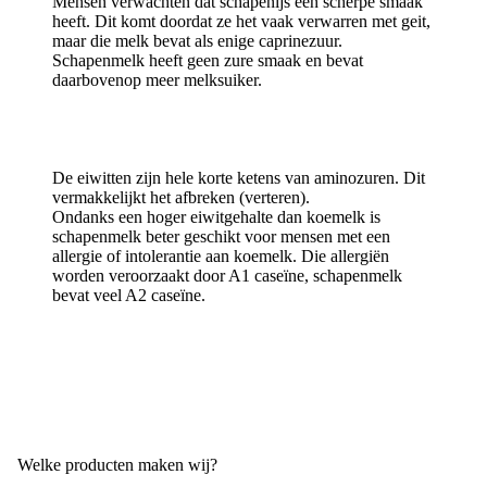
Mensen verwachten dat schapenijs een scherpe smaak
heeft. Dit komt doordat ze het vaak verwarren met geit,
maar die melk bevat als enige caprinezuur.
Schapenmelk heeft geen zure smaak en bevat
daarbovenop meer melksuiker.
De eiwitten zijn hele korte ketens van aminozuren. Dit
vermakkelijkt het afbreken (verteren).
Ondanks een hoger eiwitgehalte dan koemelk is
schapenmelk beter geschikt voor mensen met een
allergie of intolerantie aan koemelk. Die allergiën
worden veroorzaakt door A1 caseïne, schapenmelk
bevat veel A2 caseïne.
PAS OP!
Niet te verwarren met lactoseïntollerantie!
Welke producten maken wij?