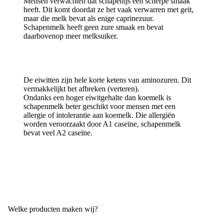
Mensen verwachten dat schapenijs een scherpe smaak
heeft. Dit komt doordat ze het vaak verwarren met geit,
maar die melk bevat als enige caprinezuur.
Schapenmelk heeft geen zure smaak en bevat
daarbovenop meer melksuiker.
De eiwitten zijn hele korte ketens van aminozuren. Dit
vermakkelijkt het afbreken (verteren).
Ondanks een hoger eiwitgehalte dan koemelk is
schapenmelk beter geschikt voor mensen met een
allergie of intolerantie aan koemelk. Die allergiën
worden veroorzaakt door A1 caseïne, schapenmelk
bevat veel A2 caseïne.
PAS OP!
Niet te verwarren met lactoseïntollerantie!
Welke producten maken wij?