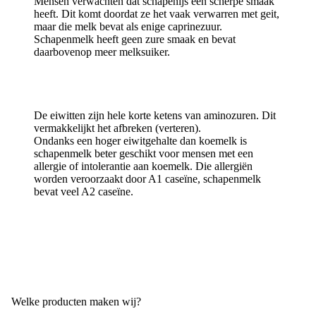
Mensen verwachten dat schapenijs een scherpe smaak
heeft. Dit komt doordat ze het vaak verwarren met geit,
maar die melk bevat als enige caprinezuur.
Schapenmelk heeft geen zure smaak en bevat
daarbovenop meer melksuiker.
De eiwitten zijn hele korte ketens van aminozuren. Dit
vermakkelijkt het afbreken (verteren).
Ondanks een hoger eiwitgehalte dan koemelk is
schapenmelk beter geschikt voor mensen met een
allergie of intolerantie aan koemelk. Die allergiën
worden veroorzaakt door A1 caseïne, schapenmelk
bevat veel A2 caseïne.
PAS OP!
Niet te verwarren met lactoseïntollerantie!
Welke producten maken wij?