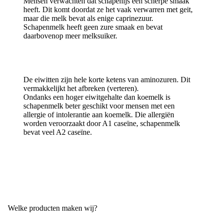
Mensen verwachten dat schapenijs een scherpe smaak
heeft. Dit komt doordat ze het vaak verwarren met geit,
maar die melk bevat als enige caprinezuur.
Schapenmelk heeft geen zure smaak en bevat
daarbovenop meer melksuiker.
De eiwitten zijn hele korte ketens van aminozuren. Dit
vermakkelijkt het afbreken (verteren).
Ondanks een hoger eiwitgehalte dan koemelk is
schapenmelk beter geschikt voor mensen met een
allergie of intolerantie aan koemelk. Die allergiën
worden veroorzaakt door A1 caseïne, schapenmelk
bevat veel A2 caseïne.
PAS OP!
Niet te verwarren met lactoseïntollerantie!
Welke producten maken wij?